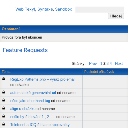
Web Texy!
,
Syntaxe
,
Sandbox
Oznámení
Provoz fóra byl ukončen
Feature Requests
Stránky:
Prev
1
2
3
4
Next
Téma
Poslední příspěvek
RegExp.Patterns.php – výraz pro email
od odvarko
automatické generovální url
od noname
něco jako shorthand tag
od noname
align u obrázku
od noname
nešlo by číslování 1., 2. …
od noname
Telefonní a ICQ čísla se spojovníky