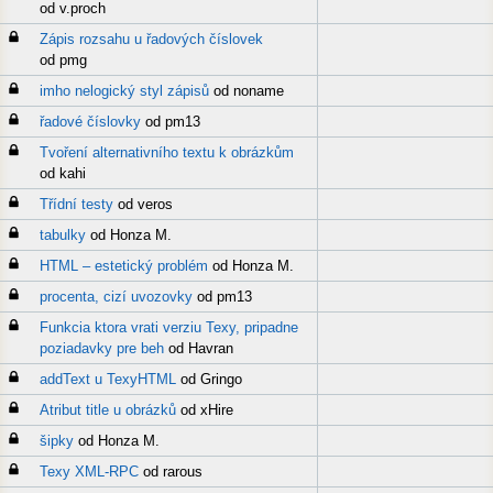
od v.proch
Zápis rozsahu u řadových číslovek
od pmg
imho nelogický styl zápisů
od noname
řadové číslovky
od pm13
Tvoření alternativního textu k obrázkům
od kahi
Třídní testy
od veros
tabulky
od Honza M.
HTML – estetický problém
od Honza M.
procenta, cizí uvozovky
od pm13
Funkcia ktora vrati verziu Texy, pripadne
poziadavky pre beh
od Havran
addText u TexyHTML
od Gringo
Atribut title u obrázků
od xHire
šipky
od Honza M.
Texy XML-RPC
od rarous