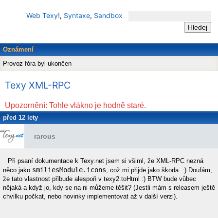
Web Texy!
,
Syntaxe
,
Sandbox
Oznámení
Provoz fóra byl ukončen
Texy XML-RPC
Upozornění: Tohle vlákno je hodně staré.
před 12 lety
rarous
Při psaní dokumentace k Texy.net jsem si všiml, že XML-RPC nezná
smiliesModule.icons
něco jako
, což mi přijde jako škoda. :) Doufám,
že tato vlastnost přibude alespoň v texy2.toHtml :) BTW bude vůbec
nějaká a když jo, kdy se na ni můžeme těšit? (Jestli mám s releasem ještě
chvilku počkat, nebo novinky implementovat až v další verzi).