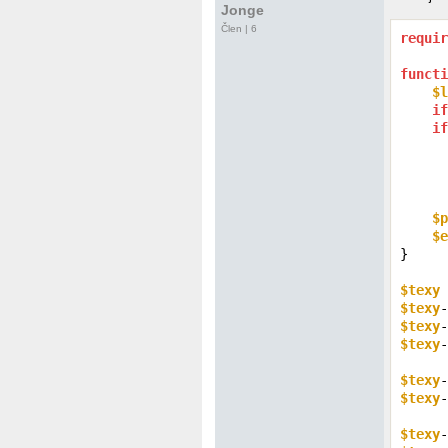
Jonge
Člen | 6
requir
functi
$l
if
if
      
$p
$e
}

$texy
 
$texy
-
$texy
$texy
-
$texy
-
$texy
-
$texy
-