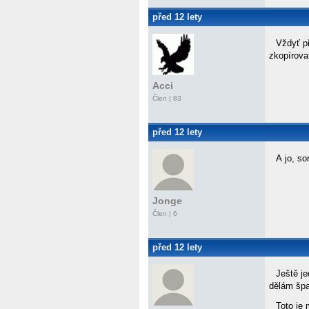
před 12 lety
Vždyť p
zkopírova
Acci
Člen | 83
před 12 lety
A jo, so
Jonge
Člen | 6
před 12 lety
Ještě j
dělám šp
Toto je 