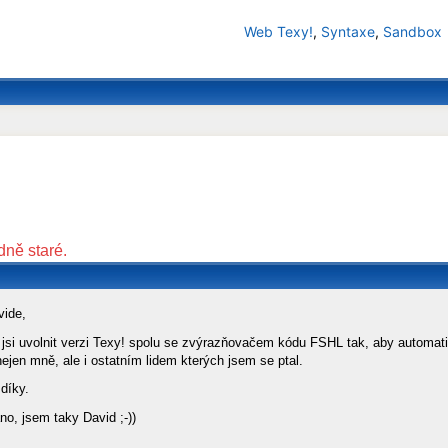
Web Texy!
,
Syntaxe
,
Sandbox
dně staré.
vide,
 jsi uvolnit verzi Texy! spolu se zvýrazňovačem kódu FSHL tak, aby automat
ejen mně, ale i ostatním lidem kterých jsem se ptal.
díky.
no, jsem taky David ;-))