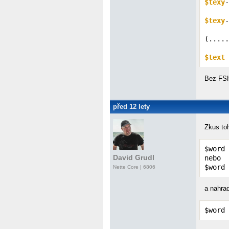
$texy
-
$texy
-
(.....
$text
 
Bez FSH
před 12 lety
Zkus to
$word 
David Grudl
nebo

$word 
Nette Core
| 6806
a nahra
$word 