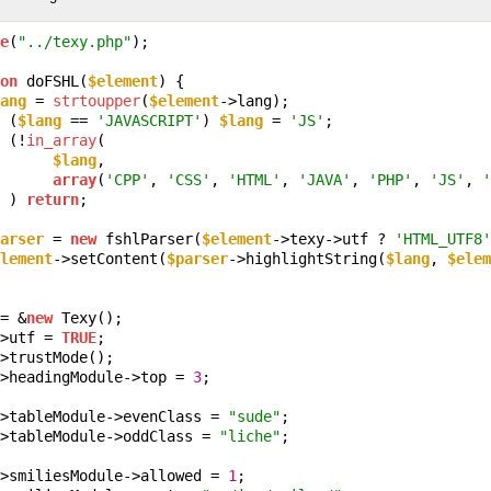
e
(
"../texy.php"
);

on
 doFSHL(
$element
) {

ang
 = 
strtoupper
(
$element
->lang);

 (
$lang
 == 
'JAVASCRIPT'
) 
$lang
 = 
'JS'
;

 (!
in_array
(

$lang
,

array
(
'CPP'
, 
'CSS'
, 
'HTML'
, 
'JAVA'
, 
'PHP'
, 
'JS'
, 
'
 ) 
return
;

arser
 = 
new
 fshlParser(
$element
->texy->utf ? 
'HTML_UTF8'
lement
->setContent(
$parser
->highlightString(
$lang
, 
$elem
= &
new
>utf = 
TRUE
>headingModule->top = 
3
;

>tableModule->evenClass = 
"sude"
>tableModule->oddClass = 
"liche"
;

>smiliesModule->allowed = 
1