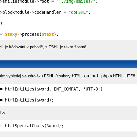
>smiliesModule->root = 
"../img/smiles/"
;

>blockModule->codeHandler = 
"doFSHL"
;

)

= 
$texy
->process(
$text
);
L je kódování v pohodě, s FSHL je takto špatně…
HTML_output.php
HTML_UTF8
hle: vyhledej ve zdrojáku FSHL (soubory
a
= htmlEntities($word, ENT_COMPAT, 'UTF-8');

= htmlEntities($word);
ď za
= htmlSpecialChars($word);