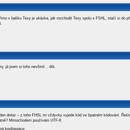
římo v balíku Texy je ukázka, jak rozchodit Texy spolu s FSHL, stačí si do 
t.
rry, já jsem si toho nevšiml… dík.
eden dotaz – z toho FHSL mi vždycky vyjede kód ve špatném kódování. Řeším 
atně? Mimochodem používám UTF-8.
má konfigurace: