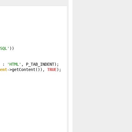
SQL'
))

 : 
'HTML'
, P_TAB_INDENT);

ent
->getContent()), 
TRUE
);
