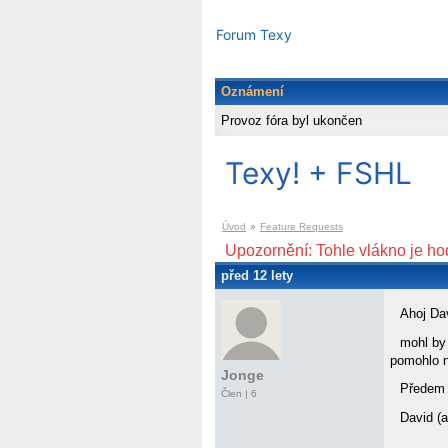
Forum Texy
Oznámení
Provoz fóra byl ukončen
Texy! + FSHL
Úvod
»
Feature Requests
Upozornění: Tohle vlákno je ho
před 12 lety
Ahoj Da
mohl by
pomohlo n
Jonge
Předem 
Člen | 6
David (a