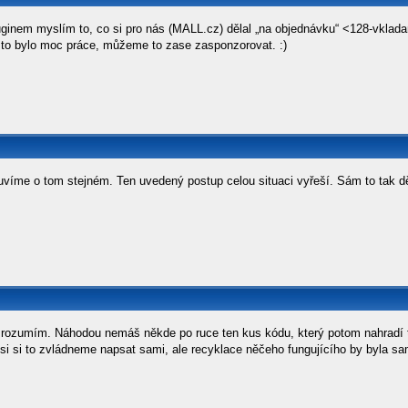
ginem myslím to, co si pro nás (MALL.cz) dělal „na objednávku“ <128-vkladan
to bylo moc práce, můžeme to zase zasponzorovat. :)
uvíme o tom stejném. Ten uvedený postup celou situaci vyřeší. Sám to tak d
 rozumím. Náhodou nemáš někde po ruce ten kus kódu, který potom nahradí te
si si to zvládneme napsat sami, ale recyklace něčeho fungujícího by byla sa