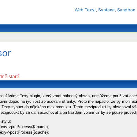
Web Texy!
,
Syntaxe
,
Sandbox
sor
dně staré.
 používáme Texy plugin, který vrací náhodný obsah, nemůžeme používat ca
tivní dopad na rychlost zpracování stránky. Proto mě napadlo, že by mohl exi
il Texy syntax do nějakého meziproduktu. Tento meziprodukt by obsahoval vš
Meziprodukt by se dal zacachovat a při každém volání už by se pouze provedly
 stylu:
exy->preProcess($source);
texy->postProcess($cache);