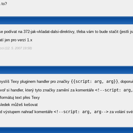
 to?
e podívat na 372-jak-vkladat-dalsi-direktivy, třeba vám to bude stačit (jestli 
tí jen pro verzi 1.x
cci (12. 5. 2007 19:58)
{{script: arg, arg}}
yslíš Texy pluginem handler pro značky
, doporu
<!--script: arg,
tvoř si handler, který tyto značky zamění za komentáře
formátuj text přes Texy
sledek můžeš kešovat
<!--script: arg, arg-->
ed výstupem nahraď komentáře
za volání své