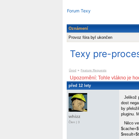
Forum Texy
Oznámení
Provoz fóra byl ukončen
Texy pre-proce
Úvod
»
Feature Requests
Upozornění: Tohle vlákno je ho
před 12 lety
Jelikož
dost nega
by přelož
pluginu. 
whizz
Člen | 3
Něco ve
$cache=$t
$result=$