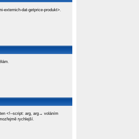
i-externich-dat-getprice-produkt>.
ělám.
n <!--script: arg, arg→ voláním
mozřejmě rychlejší.