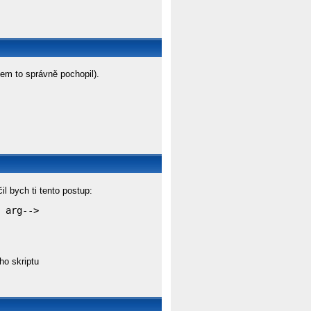
jsem to správně pochopil).
čil bych ti tento postup:
 arg-->
ho skriptu