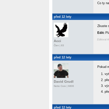
Co ty na
před 12 lety
Zkuste s
Edit:
Pla
Editoval A
Acci
Člen | 83
před 12 lety
Pokud m
vy
pře
David Grudl
vý
Nette Core
| 6806
př
před 12 lety