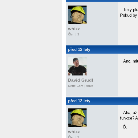
Texy plu
Pokud by 
whizz
Člen | 3
před 12 lety
Ano, ml
David Grudl
Nette Core
| 6806
před 12 lety
Aha, už
funkce? A
Ď.
whizz
Člen | 3