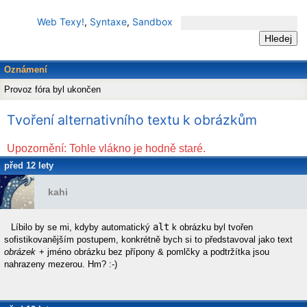
Web Texy!
,
Syntaxe
,
Sandbox
Oznámení
Provoz fóra byl ukončen
Tvoření alternativního textu k obrázkům
Upozornění: Tohle vlákno je hodně staré.
před 12 lety
kahi
alt
Líbilo by se mi, kdyby automatický
k obrázku byl tvořen
sofistikovanějším postupem, konkrétně bych si to představoval jako text
obrázek
+ jméno obrázku bez přípony & pomlčky a podtržítka jsou
nahrazeny mezerou. Hm? :-)