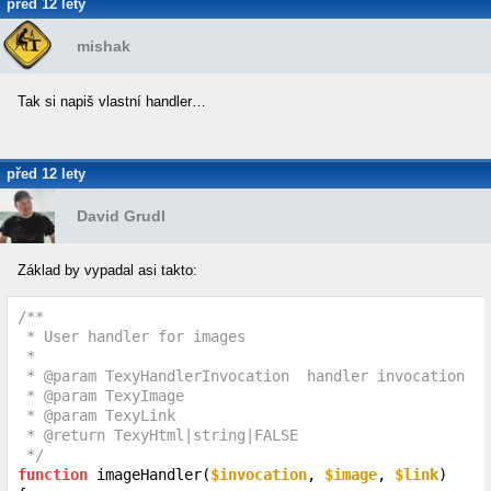
před 12 lety
mishak
Tak si napiš vlastní handler…
před 12 lety
David Grudl
Základ by vypadal asi takto:
/**

 * User handler for images

 *

 * @param TexyHandlerInvocation  handler invocation

 * @param TexyImage

 * @param TexyLink

 * @return TexyHtml|string|FALSE

 */
function
 imageHandler(
$invocation
, 
$image
, 
$link
)
