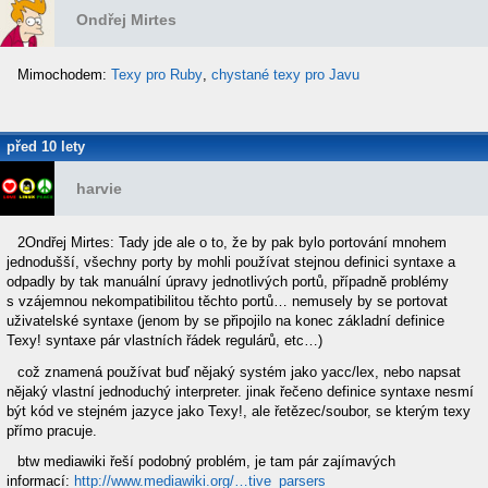
Ondřej Mirtes
Mimochodem:
Texy pro Ruby
,
chystané texy pro Javu
před 10 lety
harvie
2Ondřej Mirtes: Tady jde ale o to, že by pak bylo portování mnohem
jednodušší, všechny porty by mohli používat stejnou definici syntaxe a
odpadly by tak manuální úpravy jednotlivých portů, případně problémy
s vzájemnou nekompatibilitou těchto portů… nemusely by se portovat
uživatelské syntaxe (jenom by se připojilo na konec základní definice
Texy! syntaxe pár vlastních řádek regulárů, etc…)
což znamená používat buď nějaký systém jako yacc/lex, nebo napsat
nějaký vlastní jednoduchý interpreter. jinak řečeno definice syntaxe nesmí
být kód ve stejném jazyce jako Texy!, ale řetězec/soubor, se kterým texy
přímo pracuje.
btw mediawiki řeší podobný problém, je tam pár zajímavých
informací:
http://www.mediawiki.org/…tive_parsers