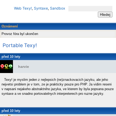
Web Texy!
,
Syntaxe
,
Sandbox
Oznámení
Provoz fóra byl ukončen
Portable Texy!
před 10 lety
harvie
Texy! je myslim jeden z nejlepsich (ne)znackovacich jazyku, ale jeho
nejvetsi problem je v tom, ze je prakticky pouze pro PHP. Ja vidim reseni
v napsani nejakeho abstraktniho jazyka, ve kterem by byla popsana pouze
syntaxe a ve snadno portovatelnych interpreterech pro ruzne jazyky.
před 10 lety