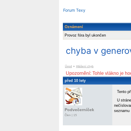
Forum Texy
Oznámení
Provoz fóra byl ukončen
chyba v genero
Úvod
»
Hlášení chyb
Upozornění: Tohle vlákno je ho
před 10 lety
Tento př
U stráne
nečíslova
Podvečerníček
seznamu n
Člen | 15