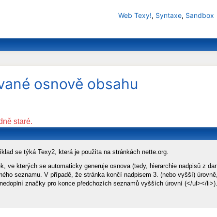
Web Texy!
,
Syntaxe
,
Sandbox
vané osnově obsahu
dně staré.
íklad se týká Texy2, která je použita na stránkách nette.org.
k, ve kterých se automaticky generuje osnova (tedy, hierarchie nadpisů z da
ného seznamu. V případě, že stránka končí nadpisem 3. (nebo vyšší) úrovně
edoplní značky pro konce předchozích seznamů vyšších úrovní (</ul></li>)