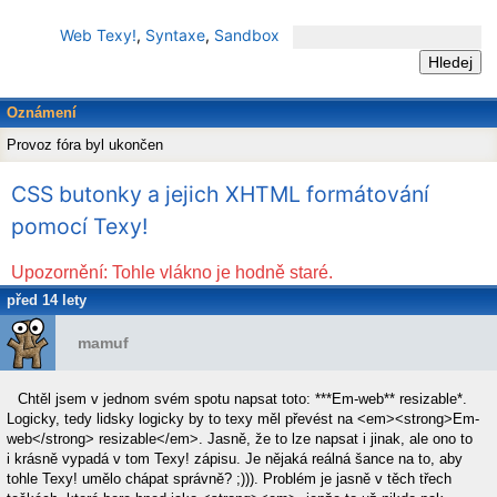
Web Texy!
,
Syntaxe
,
Sandbox
Oznámení
Provoz fóra byl ukončen
CSS butonky a jejich XHTML formátování
pomocí Texy!
Upozornění: Tohle vlákno je hodně staré.
před 14 lety
mamuf
Chtěl jsem v jednom svém spotu napsat toto: ***Em-web** resizable*.
Logicky, tedy lidsky logicky by to texy měl převést na <em><strong>Em-
web</strong> resizable</em>. Jasně, že to lze napsat i jinak, ale ono to
i krásně vypadá v tom Texy! zápisu. Je nějaká reálná šance na to, aby
tohle Texy! umělo chápat správně? ;))). Problém je jasně v těch třech