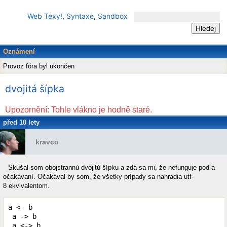
Web Texy!
,
Syntaxe
,
Sandbox
Oznámení
Provoz fóra byl ukončen
dvojitá šípka
Upozornění: Tohle vlákno je hodně staré.
před 10 lety
kravco
Skúšal som obojstrannú dvojitú šípku a zdá sa mi, že nefunguje podľa
očakávaní. Očakával by som, že všetky prípady sa nahradia utf-
8 ekvivalentom.
a <- b

 a -> b

 a <-> b
