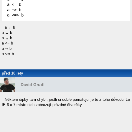
 a <= b

 a => b

 a <=> b
a ← b
a → b
a ↔ b
a <= b
a ⇒ b
a <⇒ b
před 10 lety
David Grudl
Některé šipky tam chybí, jestli si dobře pamatuju, je to z toho důvodu, že
IE 6 a 7 místo nich zobrazují prázdné čtverčky.