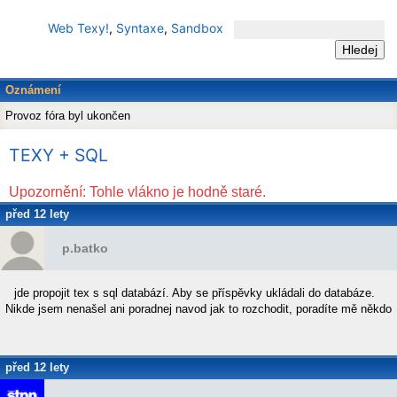
Web Texy!
,
Syntaxe
,
Sandbox
Oznámení
Provoz fóra byl ukončen
TEXY + SQL
Upozornění: Tohle vlákno je hodně staré.
před 12 lety
p.batko
jde propojit tex s sql databází. Aby se příspěvky ukládali do databáze.
Nikde jsem nenašel ani poradnej navod jak to rozchodit, poradíte mě někdo
před 12 lety