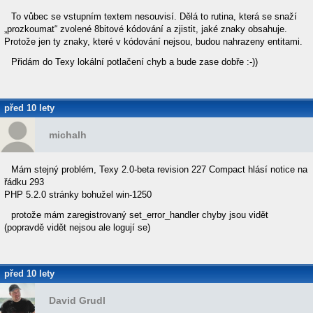
To vůbec se vstupním textem nesouvisí. Dělá to rutina, která se snaží
„prozkoumat“ zvolené 8bitové kódování a zjistit, jaké znaky obsahuje.
Protože jen ty znaky, které v kódování nejsou, budou nahrazeny entitami.
Přidám do Texy lokální potlačení chyb a bude zase dobře :-))
před 10 lety
michalh
Mám stejný problém, Texy 2.0-beta revision 227 Compact hlásí notice na
řádku 293
PHP 5.2.0 stránky bohužel win-1250
protože mám zaregistrovaný set_error_handler chyby jsou vidět
(popravdě vidět nejsou ale logují se)
před 10 lety
David Grudl