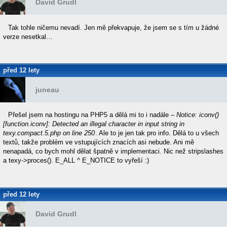
David Grudl
Tak tohle ničemu nevadí. Jen mě překvapuje, že jsem se s tím u žádné
verze nesetkal…
před 12 lety
juneau
Přešel jsem na hostingu na PHP5 a dělá mi to i nadále –
Notice: iconv()
[function.iconv]: Detected an illegal character in input string in
texy.compact.5.php on line 250
. Ale to je jen tak pro info. Dělá to u všech
textů, takže problém ve vstupujících znacích asi nebude. Ani mě
nenapadá, co bych mohl dělat špatně v implementaci. Nic než stripslashes
a texy->proces(). E_ALL ^ E_NOTICE to vyřeší :)
před 12 lety
David Grudl