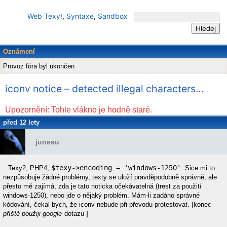
Web Texy!
,
Syntaxe
,
Sandbox
Oznámení
Provoz fóra byl ukončen
iconv notice – detected illegal characters…
Upozornění: Tohle vlákno je hodně staré.
před 12 lety
juneau
$texy->encoding = 'windows-1250'
Texy2, PHP4,
. Sice mi to
nezpůsobuje žádné problémy, texty se uloží pravděpodobně správně, ale
přesto mě zajímá, zda je tato noticka očekávatelná (trest za použití
windows-1250), nebo jde o nějaký problém. Mám-li zadáno správné
kódování, čekal bych, že iconv nebude při převodu protestovat. [konec
příště použiji google
dotazu ]