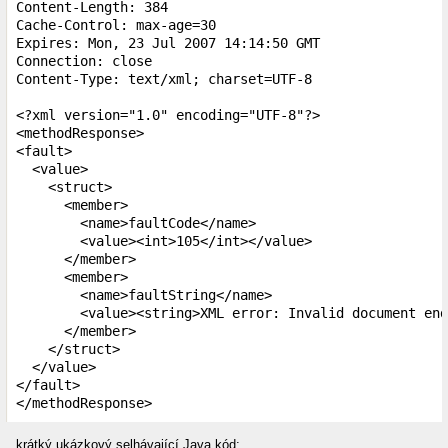
Content-Length: 384

Cache-Control: max-age=30

Expires: Mon, 23 Jul 2007 14:14:50 GMT

Connection: close

Content-Type: text/xml; charset=UTF-8

<?xml version="1.0" encoding="UTF-8"?>

<methodResponse>

<fault>

  <value>

    <struct>

      <member>

        <name>faultCode</name>

        <value><int>105</int></value>

      </member>

      <member>

        <name>faultString</name>

        <value><string>XML error: Invalid document end
      </member>

    </struct>

  </value>

</fault>

</methodResponse>
krátký ukázkový selhávající Java kód: