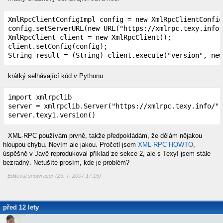
XmlRpcClientConfigImpl config = 
new
 XmlRpcClientConfig
config.setServerURL(
new
 URL(
"https://xmlrpc.texy.info"
XmlRpcClient client = 
new
 XmlRpcClient();

client.setConfig(config);

String result = (String) client.execute(
"version"
, 
new
krátký selhávající kód v Pythonu:
import
 xmlrpclib

server = xmlrpclib.Server(
"https://xmlrpc.texy.info/"
)

server.texy1.version()
XML-RPC používám prvně, takže předpokládám, že dělám nějakou
hloupou chybu. Nevím ale jakou. Pročetl jsem
XML-RPC HOWTO
,
úspěšně v Javě reprodukoval příklad ze sekce 2, ale s Texy! jsem stále
bezradný. Netušíte prosím, kde je problém?
Editoval snowracer (23. 7. 2007 17:15)
před 12 lety