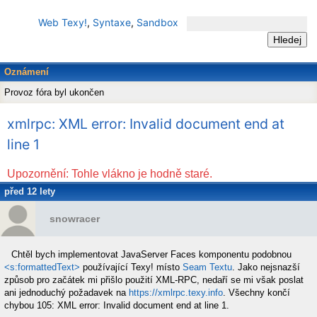
Web Texy!
,
Syntaxe
,
Sandbox
Oznámení
Provoz fóra byl ukončen
xmlrpc: XML error: Invalid document end at
line 1
Upozornění: Tohle vlákno je hodně staré.
před 12 lety
snowracer
Chtěl bych implementovat JavaServer Faces komponentu podobnou
<s:formattedText>
používající Texy! místo
Seam Textu
. Jako nejsnazší
způsob pro začátek mi přišlo použití XML-RPC, nedaří se mi však poslat
ani jednoduchý požadavek na
https://xmlrpc.texy.info
. Všechny končí
chybou 105: XML error: Invalid document end at line 1.