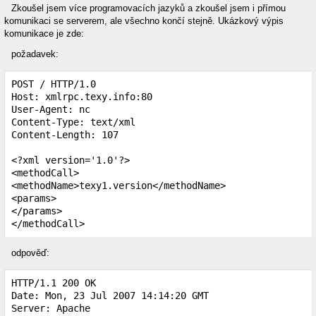
Zkoušel jsem více programovacích jazyků a zkoušel jsem i přímou
komunikaci se serverem, ale všechno končí stejně. Ukázkový výpis
komunikace je zde:
požadavek:
POST / HTTP/1.0

Host: xmlrpc.texy.info:80

User-Agent: nc

Content-Type: text/xml

Content-Length: 107

<?xml version='1.0'?>

<methodCall>

<methodName>texy1.version</methodName>

<params>

</params>

</methodCall>
odpověď:
HTTP/1.1 200 OK

Date: Mon, 23 Jul 2007 14:14:20 GMT

Server: Apache
