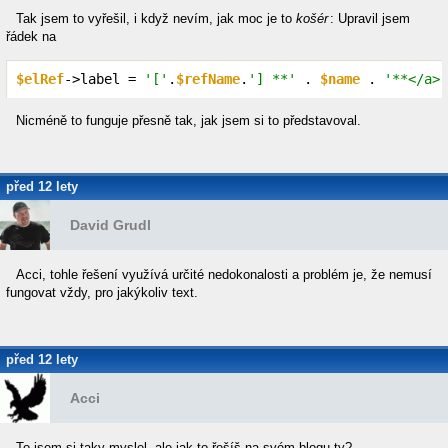
Tak jsem to vyřešil, i když nevím, jak moc je to
košér
: Upravil jsem
řádek na
$elRef
->label = 
'['
.
$refName
.
'] **'
 . 
$name
 . 
'**</a>:
Nicméně to funguje přesně tak, jak jsem si to představoval.
před 12 lety
David Grudl
Acci, tohle řešení využívá určité nedokonalosti a problém je, že nemusí
fungovat vždy, pro jakýkoliv text.
před 12 lety
Acci
To jsem si taky myslel, ale jak to řešíš na svém blogu ty?