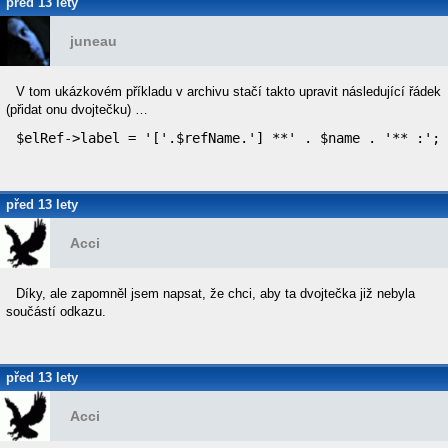
před 13 lety
juneau
V tom ukázkovém příkladu v archivu stačí takto upravit následující řádek
(přidat onu dvojtečku) …
$elRef->label = '['.$refName.'] **' . $name . '** :';
před 13 lety
Acci
Díky, ale zapomněl jsem napsat, že chci, aby ta dvojtečka již nebyla
součástí odkazu.
před 13 lety
Acci