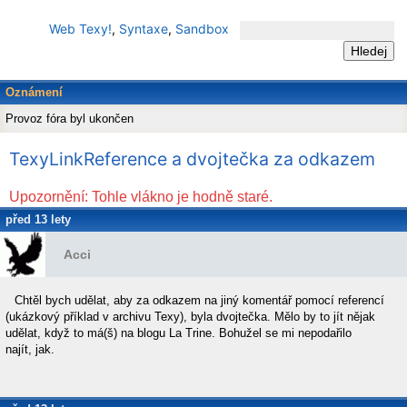
Web Texy!
,
Syntaxe
,
Sandbox
Oznámení
Provoz fóra byl ukončen
TexyLinkReference a dvojtečka za odkazem
Upozornění: Tohle vlákno je hodně staré.
před 13 lety
Acci
Chtěl bych udělat, aby za odkazem na jiný komentář pomocí referencí
(ukázkový příklad v archivu Texy), byla dvojtečka. Mělo by to jít nějak
udělat, když to má(š) na blogu La Trine. Bohužel se mi nepodařilo
najít, jak.