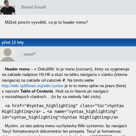
David Grudl
Můžeš prosím vysvětlit, co je to header menu?
před 13 lety
_rasel^
Header menu
– v
DokuWiki
to je menu (zoznam), ktory sa vygeneruje
na zaklade nadpisov H1-H6 a sluzi na lahku navigaciu v clanku (interna
#
navigacia) na zaklade url-zaloziek
. Na tomto webe
http://wiki.splitbrain.org/wiki:syntax
je to to menu uplne na pravo (hore)
s nazvom
Table of Contents
. Hodi sa to hlavne pri navigacii
v rozsiahlejsich clankoch… (to by sa niekedy fakt zislo).
<a href="#syntax_highlighting" class="toc">Syntax 
Highlighting</a>
<a name="syntax_highlighting" 
→
id="syntax_highlighting">Syntax Highlighting</a>
Myslim, ze tato pekna menu vychytavka Wiki systemov, by navigacii
Texy! formatovanych dokumentov len prospela. Texy! je formatovac