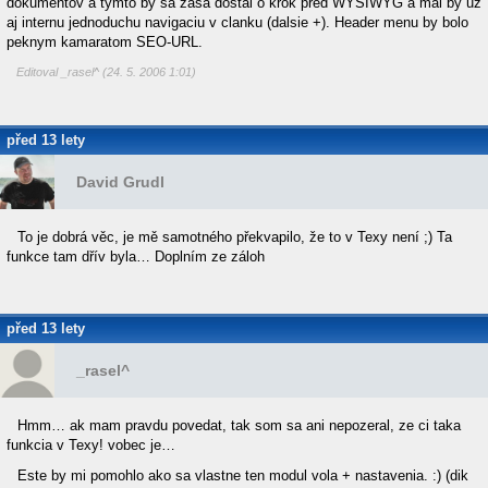
dokumentov a tymto by sa zasa dostal o krok pred WYSIWYG a mal by uz
aj internu jednoduchu navigaciu v clanku (dalsie +). Header menu by bolo
peknym kamaratom SEO-URL.
Editoval _rasel^ (24. 5. 2006 1:01)
před 13 lety
David Grudl
To je dobrá věc, je mě samotného překvapilo, že to v Texy není ;) Ta
funkce tam dřív byla… Doplním ze záloh
před 13 lety
_rasel^
Hmm… ak mam pravdu povedat, tak som sa ani nepozeral, ze ci taka
funkcia v Texy! vobec je…
Este by mi pomohlo ako sa vlastne ten modul vola + nastavenia. :) (dik