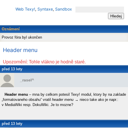
Web Texy!
,
Syntaxe
,
Sandbox
Oznámení
Provoz fóra byl ukončen
Header menu
Upozornění: Tohle vlákno je hodně staré.
před 13 lety
_rasel^
Header menu
– mna by celkom potesil Texy! modul, ktory by na zaklade
„formatovaneho obsahu“ vratil
header menu
→ nieco take ako je napr.:
v MediaWiki resp. DokuWiki. Je to mozne?
před 13 lety