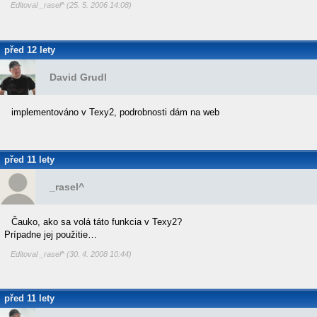
Editoval _rasel^ (25. 5. 2006 14:08)
před 12 lety
David Grudl
implementováno v Texy2, podrobnosti dám na web
před 11 lety
_rasel^
Čauko, ako sa volá táto funkcia v Texy2?
Prípadne jej použitie…
Editoval _rasel^ (30. 4. 2008 10:44)
před 11 lety