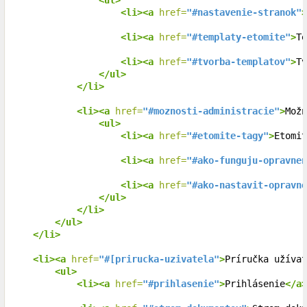
<ul>
<li><a
 href=
"#nastavenie-stranok"
>
<li><a
 href=
"#templaty-etomite"
>
Te
<li><a
 href=
"#tvorba-templatov"
>
Tv
</ul>
</li>
<li><a
 href=
"#moznosti-administracie"
>
Možn
<ul>
<li><a
 href=
"#etomite-tagy"
>
Etomit
<li><a
 href=
"#ako-funguju-opravnen
<li><a
 href=
"#ako-nastavit-opravne
</ul>
</li>
</ul>
</li>
<li><a
 href=
"#[prirucka-uzivatela"
>
Príručka užívat
<ul>
<li><a
 href=
"#prihlasenie"
>
Prihlásenie
</a>