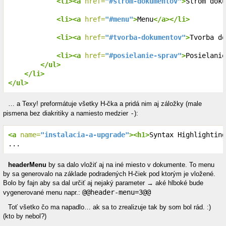
<li><a
 href=
"#strom-dokumentov"
>
Strom doku
<li><a
 href=
"#menu"
>
Menu
</a></li>
<li><a
 href=
"#tvorba-dokumentov"
>
Tvorba do
<li><a
 href=
"#posielanie-sprav"
>
Posielanie
</ul>
</li>
</ul>
… a Texy! preformátuje všetky H-čka a pridá nim aj záložky (male
-
pismena bez diakritiky a namiesto medzier
):
<a
 name=
"instalacia-a-upgrade"
><h1>
Syntax Highlighting
...
headerMenu
by sa dalo vložiť aj na iné miesto v dokumente. To menu
by sa generovalo na základe podradených H-čiek pod ktorým je vložené.
Bolo by fajn aby sa dal určiť aj nejaký parameter → aké hlboké bude
@@header-menu=3@@
vygenerované menu napr.:
Toť všetko čo ma napadlo… ak sa to zrealizuje tak by som bol rád. :)
(kto by nebol?)