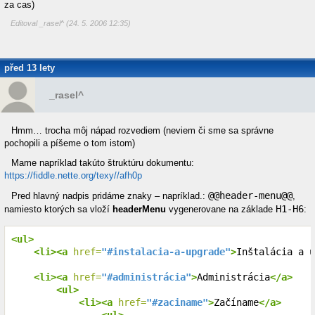
za cas)
Editoval _rasel^ (24. 5. 2006 12:35)
před 13 lety
_rasel^
Hmm… trocha môj nápad rozvediem (neviem či sme sa správne
pochopili a píšeme o tom istom)
Mame napríklad takúto štruktúru dokumentu:
https://fiddle.nette.org/texy//afh0p
@@header-menu@@
Pred hlavný nadpis pridáme znaky – napríklad.:
,
H1-H6
namiesto ktorých sa vloží
headerMenu
vygenerovane na základe
:
<ul>
<li><a
 href=
"#instalacia-a-upgrade"
>
Inštalácia a u
<li><a
 href=
"#administrácia"
>
Administrácia
</a>
<ul>
<li><a
 href=
"#zaciname"
>
Začíname
</a>