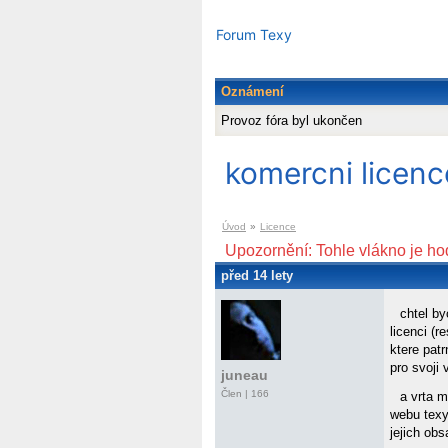
Forum Texy
Oznámení
Provoz fóra byl ukončen
komercni licenc
Úvod
»
Licence
Upozornění: Tohle vlákno je ho
před 14 lety
chtel by
licenci (
ktere pat
pro svoji 
juneau
Člen | 166
a vrta m
webu texy!
jejich obs