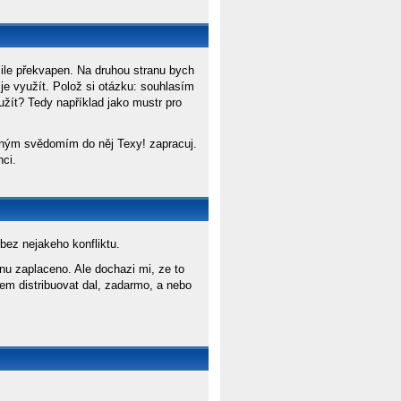
mile překvapen. Na druhou stranu bych
 je využít. Polož si otázku: souhlasím
užít? Tedy například jako mustr pro
idným svědomím do něj Texy! zapracuj.
nci.
 bez nejakeho konfliktu.
nu zaplaceno. Ale dochazi mi, ze to
em distribuovat dal, zadarmo, a nebo