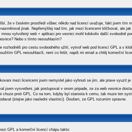
líbí, že v českém prostředí vůbec někdo nad licencí uvažuje, fakt jsem tím 
 nasměroval jinak. Nepřemýšlej nad tím, jak mezi licencemi kličkovat, ale jak
y mnou vytvořený web + aplikaci pro vesnici mohl kdokoliv další svobodně po
vesnice? Nebo s tímto nesouhlasím?
e rozhodněš pro cestu svobodného užití, vytvoř web pod licencí GPL a s kl
oužitím GPL nesouhlasíš, není co řešit, napiš mi email a chtěj komerční lice
ckovani mezi licencemi jsem nemyslel jako vyhnuti se jim, ale prave vyuzit je
val jsem vysvetleni, jak postupovat v onom pripade, ze za web vesnice dosta
ni chuze proti GPL. Co na tom, kdyby byl starosta k cemu, tak muze ten syst
prodavat (stejne jako nasledni vlastnici). Doufam, ze GPL rozumim spravne.
mezi GPL a komerční licencí chápu takto: