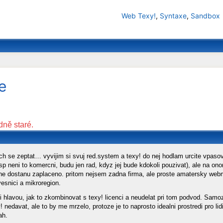
Web Texy!
,
Syntaxe
,
Sandbox
e
dně staré.
ch se zeptat… vyvijim si svuj red.system a texy! do nej hodlam urcite vpasov
resp neni to komercni, budu jen rad, kdyz jej bude kdokoli pouzivat), ale na 
rne dostanu zaplaceno. pritom nejsem zadna firma, ale proste amatersky web
vesnici a mikroregion.
i hlavou, jak to zkombinovat s texy! licenci a neudelat pri tom podvod. Sam
 nedavat, ale to by me mrzelo, protoze je to naprosto idealni prostredi pro lidi
ah.