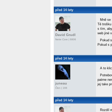
před 14 lety
Mně se 
Tě trošku
s tím, ab
web jiné 
David Grudl
Nette Core
| 6806
Pokud s
Pokud s p
před 14 lety
A to kli
Potrebo
patrne ne
juneau
jej take 
Člen | 166
před 14 lety
Rozdíl 