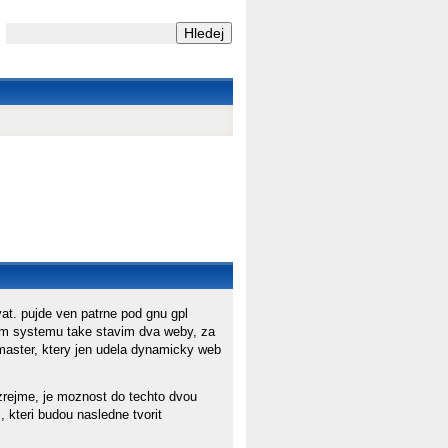
at. pujde ven patrne pod gnu gpl
onom systemu take stavim dva weby, za
master, ktery jen udela dynamicky web
ozrejme, je moznost do techto dvou
, kteri budou nasledne tvorit