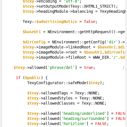
$texy
->encoding = 
'utf-8'
;

$texy
->setOutputMode(Texy::XHTML1_STRICT);

$texy
->headingModule->balancing = TexyHeadingM
        Texy::
$advertisingNotice
 = 
false
;

$baseUri
 = NEnvironment::getHttpRequest()->get
$dirConfig
 = NEnvironment::getConfig(
'dir'
)->i
$texy
->imageModule->linkedRoot = 
$baseUri
.
$dir
$texy
->imageModule->root = 
$baseUri
.
$dirConfig
$texy
->imageModule->fileRoot = WWW_DIR.
'/'
.
$di
$texy
->allowed[
'phrase/del'
] = 
true
;            
//
if
 (
$public
) {

          TexyConfigurator::safeMode(
$texy
);

$texy
->allowedTags = Texy::NONE;

$texy
->allowedStyles = Texy::NONE;

$texy
->allowedClasses = Texy::NONE;

$texy
->allowed[
'heading/underlined'
] = 
FALSE
$texy
->allowed[
'heading/surrounded'
] = 
FALSE
$texy
->allowed[
'horizline'
] = 
FALSE
;
