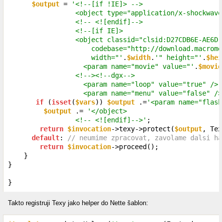
$output
 = 
'<!--[if !IE]> -->

                 <object type="application/x-shockwave
                 <!-- <![endif]-->

                 <!--[if IE]>

                 <object classid="clsid:D27CDB6E-AE6D-
                     codebase="http://download.macrome
                     width="'
.
$width
.
'" height="'
.
$hei
                   <param name="movie" value="'
.
$movie
                 <!--><!--dgx-->

                   <param name="loop" value="true" />

                   <param name="menu" value="false" />
if
 (
isset
(
$vars
)) 
$output
 .=
'<param name="flash
$output
 .= 
'</object>

                 <!-- <![endif]-->'
;

return
$invocation
->texy->protect(
$output
, Tex
default
: 
// neumime zpracovat, zavolame dalsi ha
return
$invocation
->proceed();

    }

}

}
Takto registruji Texy jako helper do Nette šablon: