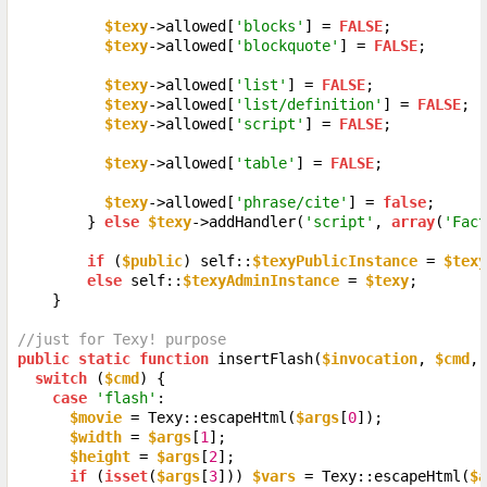
$texy
->allowed[
'blocks'
] = 
FALSE
;

$texy
->allowed[
'blockquote'
] = 
FALSE
;

$texy
->allowed[
'list'
] = 
FALSE
;

$texy
->allowed[
'list/definition'
] = 
FALSE
;

$texy
->allowed[
'script'
] = 
FALSE
;

$texy
->allowed[
'table'
] = 
FALSE
;

$texy
->allowed[
'phrase/cite'
] = 
false
;

        } 
else
$texy
->addHandler(
'script'
, 
array
(
'Fact
if
 (
$public
) self::
$texyPublicInstance
 = 
$texy
else
 self::
$texyAdminInstance
 = 
$texy
;

    }

//just for Texy! purpose
public
static
function
 insertFlash(
$invocation
, 
$cmd
, 
switch
 (
$cmd
) {

case
'flash'
:

$movie
 = Texy::escapeHtml(
$args
[
0
]);

$width
 = 
$args
[
1
];

$height
 = 
$args
[
2
];

if
 (
isset
(
$args
[
3
])) 
$vars
 = Texy::escapeHtml(
$a