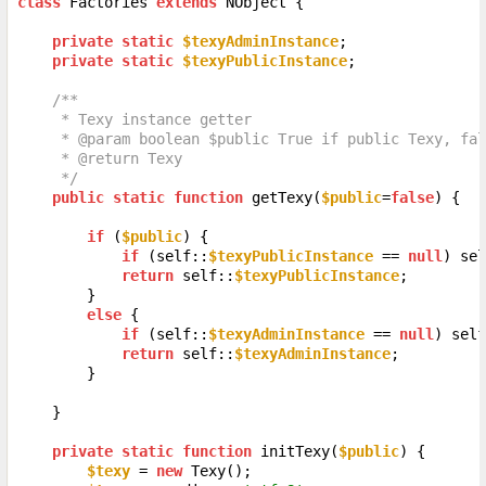
class
 Factories 
extends
 NObject {

private
static
$texyAdminInstance
;

private
static
$texyPublicInstance
;

/**

     * Texy instance getter

     * @param boolean $public True if public Texy, fal
     * @return Texy

     */
public
static
function
 getTexy(
$public
=
false
) {

if
 (
$public
) {

if
 (self::
$texyPublicInstance
 == 
null
) sel
return
 self::
$texyPublicInstance
;

        }

else
 {

if
 (self::
$texyAdminInstance
 == 
null
) self
return
 self::
$texyAdminInstance
;

        }

    }

private
static
function
 initTexy(
$public
) {

$texy
 = 
new
 Texy();
