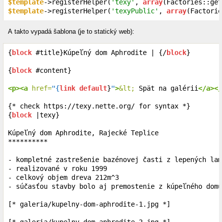
$template
->registerHelper(
'texy'
, 
array
(Factories::get
$template
->registerHelper(
'texyPublic'
, 
array
(Factorie
A takto vypadá šablona (je to statický web):
{
block
 #title}Kúpeľný dom Aphrodite | {/
block
}

{
block
 #content}

<p><a
 href=
"{
link
default
}
"
>
&lt;
 Spät na galérii
</a></
{* check https://texy.nette.org/ for syntax *}
{
block
 |texy}

Kúpeľný dom Aphrodite, Rajecké Teplice

**********

- kompletné zastrešenie bazénovej časti z lepených lam
- realizované v roku 1999

- celkový objem dreva 212m^3

- súčasťou stavby bolo aj premostenie z kúpeľného domu
[* galeria/kupelny-dom-aphrodite-1.jpg *]
