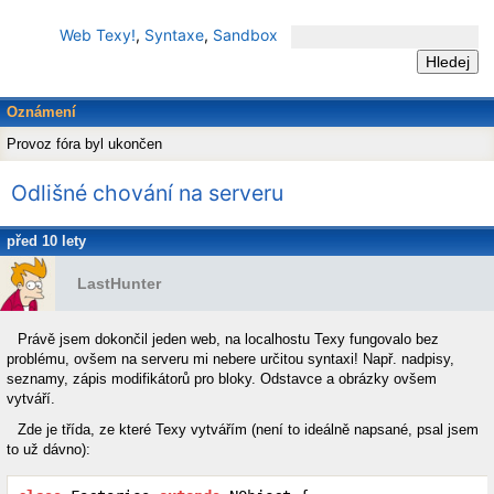
Web Texy!
,
Syntaxe
,
Sandbox
Oznámení
Provoz fóra byl ukončen
Odlišné chování na serveru
před 10 lety
LastHunter
Právě jsem dokončil jeden web, na localhostu Texy fungovalo bez
problému, ovšem na serveru mi nebere určitou syntaxi! Např. nadpisy,
seznamy, zápis modifikátorů pro bloky. Odstavce a obrázky ovšem
vytváří.
Zde je třída, ze které Texy vytvářím (není to ideálně napsané, psal jsem
to už dávno):