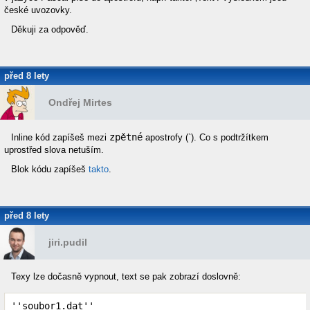
české uvozovky.
Děkuji za odpověď.
před 8 lety
Ondřej Mirtes
zpětné
Inline kód zapíšeš mezi
apostrofy (`). Co s podtržítkem
uprostřed slova netuším.
Blok kódu zapíšeš
takto
.
před 8 lety
jiri.pudil
Texy lze dočasně vypnout, text se pak zobrazí doslovně:
''soubor1.dat''