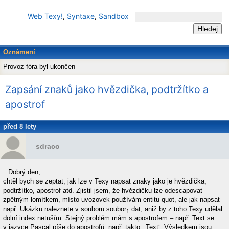
Web Texy!
,
Syntaxe
,
Sandbox
Oznámení
Provoz fóra byl ukončen
Zapsání znaků jako hvězdička, podtržítko a
apostrof
před 8 lety
sdraco
Dobrý den,
chtěl bych se zeptat, jak lze v Texy napsat znaky jako je hvězdička,
podtržítko, apostrof atd. Zjistil jsem, že hvězdičku lze odescapovat
zpětným lomítkem, místo uvozovek používám entitu quot, ale jak napsat
např. Ukázku naleznete v souboru soubor
.dat, aniž by z toho Texy udělal
1
dolní index netuším. Stejný problém mám s apostrofem – např. Text se
v jazyce Pascal píše do apostrofů, např. takto: ‚Text‘. Výsledkem jsou