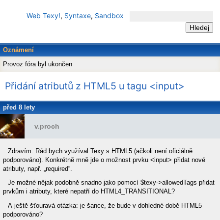
Web Texy!
,
Syntaxe
,
Sandbox
Oznámení
Provoz fóra byl ukončen
Přidání atributů z HTML5 u tagu <input>
před 8 lety
v.proch
Zdravím. Rád bych využíval Texy s HTML5 (ačkoli není oficiálně
podporováno). Konkrétně mně jde o možnost prvku <input> přidat nové
atributy, např. „required“.
Je možné nějak podobně snadno jako pomocí $texy->allowedTags přidat
prvkům i atributy, které nepatří do HTML4_TRANSITIONAL?
A ještě šťouravá otázka: je šance, že bude v dohledné době HTML5
podporováno?