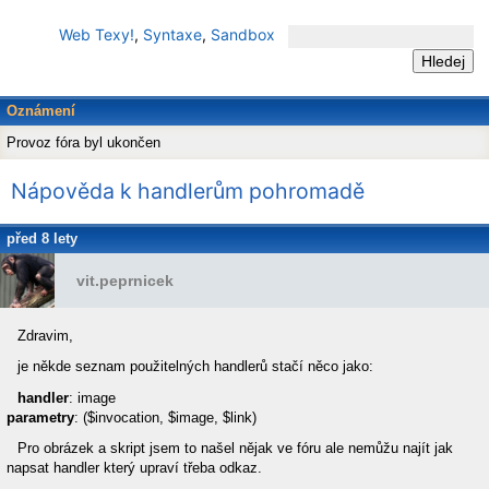
Web Texy!
,
Syntaxe
,
Sandbox
Oznámení
Provoz fóra byl ukončen
Nápověda k handlerům pohromadě
před 8 lety
vit.peprnicek
Zdravim,
je někde seznam použitelných handlerů stačí něco jako:
handler
: image
parametry
: ($invocation, $image, $link)
Pro obrázek a skript jsem to našel nějak ve fóru ale nemůžu najít jak
napsat handler který upraví třeba odkaz.