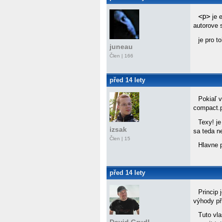
<p>
je e
autorove s
je pro t
juneau
Člen | 166
před 14 lety
Pokiaľ 
compact.p
Texy! j
izsak
sa teda n
Člen | 15
Hlavne 
před 14 lety
Princip 
výhody při
Tuto vl
David Grudl