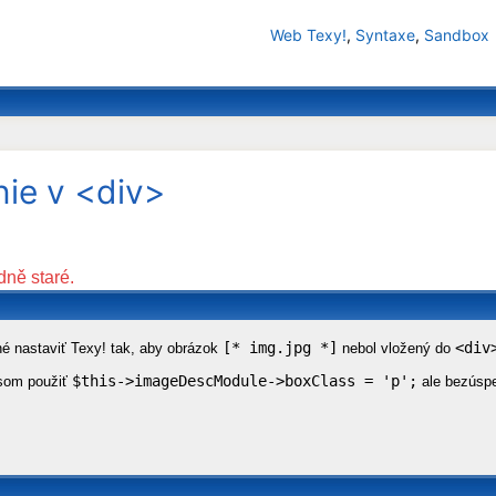
Web Texy!
,
Syntaxe
,
Sandbox
nie v <div>
dně staré.
[* img.jpg *]
<div
é nastaviť Texy! tak, aby obrázok
nebol vložený do
$this->imageDescModule->boxClass = 'p';
som použiť
ale bezúsp