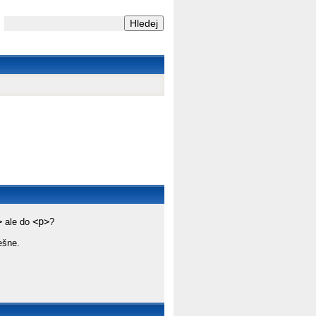
>
<p>
ale do
?
ešne.