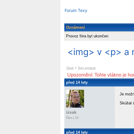
Forum Texy
Oznámení
Provoz fóra byl ukončen
<img> v <p> a 
Úvod
»
Texy syntaxe
Upozornění: Tohle vlákno je ho
před 14 lety
Je možn
Skúšal 
izsak
Člen | 15
před 14 lety