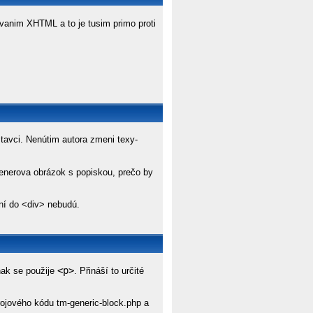
novanim XHTML a to je tusim primo proti
tavci. Nenútim autora zmeni texy-
enerova obrázok s popiskou, prečo by
ní do <div> nebudú.
<p>
inak se použije
. Přináší to určité
rojového kódu tm-generic-block.php a