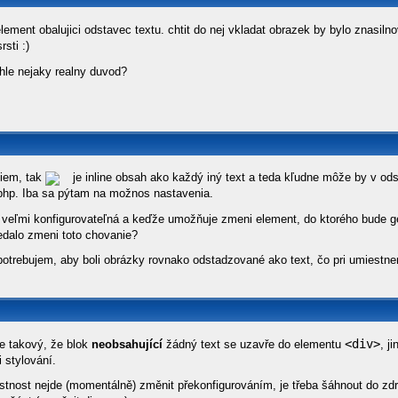
lement obalujici odstavec textu. chtit do nej vkladat obrazek by bylo znasil
rsti :)
ohle nejaky realny duvod?
viem, tak
je inline obsah ako každý iný text a teda kľudne môže by v ods
hp. Iba sa pýtam na možnos nastavenia.
e veľmi konfigurovateľná a keďže umožňuje zmeni element, do ktorého bude g
edalo zmeni toto chovanie?
potrebujem, aby boli obrázky rovnako odstadzované ako text, čo pri umiestne
<div>
je takový, že blok
neobsahující
žádný text se uzavře do elementu
, j
 stylování.
astnost nejde (momentálně) změnit překonfigurováním, je třeba šáhnout do zd