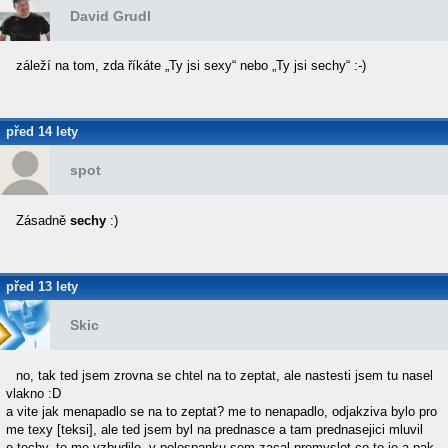
David Grudl
záleží na tom, zda říkáte „Ty jsi sexy“ nebo „Ty jsi sechy“ :-)
před 14 lety
spot
Zásadně
sechy
:)
před 13 lety
Skic
no, tak ted jsem zrovna se chtel na to zeptat, ale nastesti jsem tu nasel
vlakno :D
a vite jak menapadlo se na to zeptat? me to nenapadlo, odjakziva bylo pro
me texy [teksi], ale ted jsem byl na prednasce a tam prednasejici mluvil
o techy, to me vzbudilo, v polospanku sem zacal premyslet co to je a pak