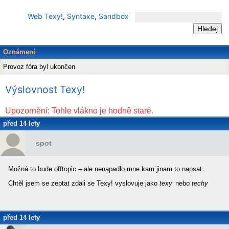
Web Texy!
,
Syntaxe
,
Sandbox
Oznámení
Provoz fóra byl ukončen
Výslovnost Texy!
Upozornění: Tohle vlákno je hodně staré.
před 14 lety
spot
Možná to bude offtopic – ale nenapadlo mne kam jinam to napsat.
Chtěl jsem se zeptat zdali se Texy! vyslovuje jako
texy
nebo
techy
před 14 lety