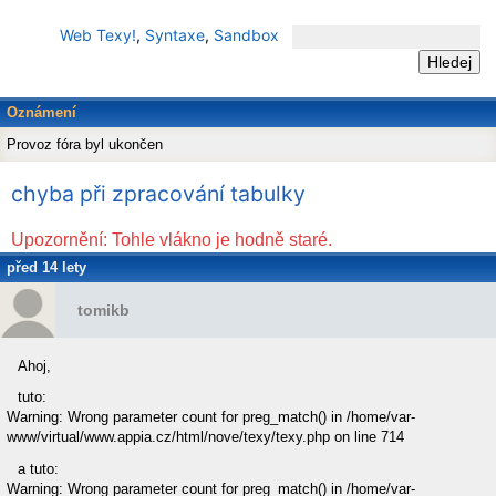
Web Texy!
,
Syntaxe
,
Sandbox
Oznámení
Provoz fóra byl ukončen
chyba při zpracování tabulky
Upozornění: Tohle vlákno je hodně staré.
před 14 lety
tomikb
Ahoj,
tuto:
Warning: Wrong parameter count for preg_match() in /home/var-
www/virtual/www.appia.cz/html/nove/texy/texy.php on line 714
a tuto:
Warning: Wrong parameter count for preg_match() in /home/var-