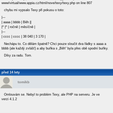
www/virtual/www.appia.cz/html/nove/texy/texy.php on line 807
chybu mi vypsalo Texy při pokusu o toto:
|---
| aaaa | bbbb | Běh ||
|^ |^ | ročně | měsíčně |
|---
| cccc | cccc | 38 040 | 3 170 |
Nechápu to. Co dělám špatně? Chci pouze sloučit dva řádky s aaaa a
bbbb (ale každý zvlášť) a aby buňka s „Běh“ byla přes obě spodní buňky.
Díky za radu. Tom.
před 14 lety
tomikb
Omlouvám se. Nebyl to problém Texy, ale PHP na serveru. Je ve
verzi 4.1.2